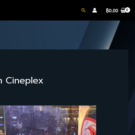
฿
0.00
n Cineplex